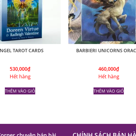
NGEL TAROT CARDS
BARBIERI UNICORNS ORAC
530,000
₫
460,000
₫
Hết hàng
Hết hàng
THÊM VÀO GIỎ
THÊM VÀO GIỎ
CHÍNH SÁCH BÁN H
Corner chuyên bán bài