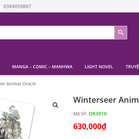
0384059887
MANGA – COMIC – MANHWA
LIGHT NOVEL
TRUYỆ
eer Animal Oracle
Winterseer Anim
Mã SP:
OR3010
630,000
₫