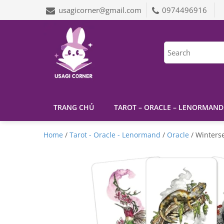
usagicorner@gmail.com
0974496916
TRANG CHỦ
TAROT – ORACLE – LENORMAND
Home
/
Tarot - Oracle - Lenormand
/
Oracle
/ Winters