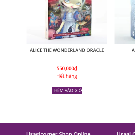
ALICE THE WONDERLAND ORACLE
A
550,000
₫
Hết hàng
THÊM VÀO GIỎ
Usagicorner Shop Online
Usagi 