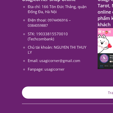
Tarot,
Địa chỉ: 166 Tôn Đức Thắng, quận
online
Đống Đa, Hà Nội
phẩm k
Điện thoại:
–
0974496916
khách
0384059887
STK: 19033815570010
(Techcombank)
Chủ tài khoản: NGUYEN THI THUY
LY
Email:
usagicorner@gmail.com
Fanpage:
usagicorner
Tr