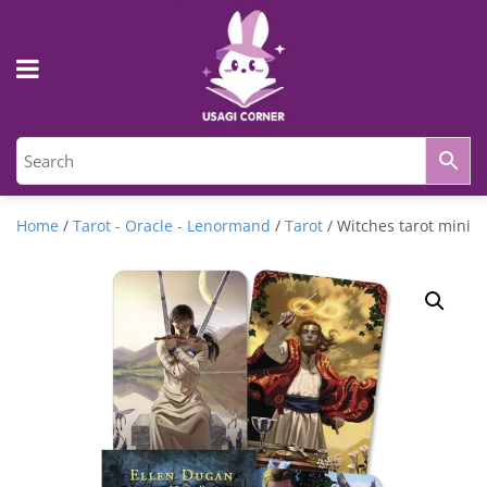
Home
/
Tarot - Oracle - Lenormand
/
Tarot
/ Witches tarot mini