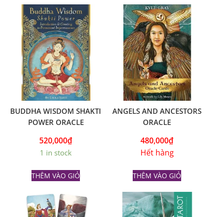
BUDDHA WISDOM SHAKTI
ANGELS AND ANCESTORS
POWER ORACLE
ORACLE
520,000
₫
480,000
₫
Hết hàng
1 in stock
THÊM VÀO GIỎ
THÊM VÀO GIỎ