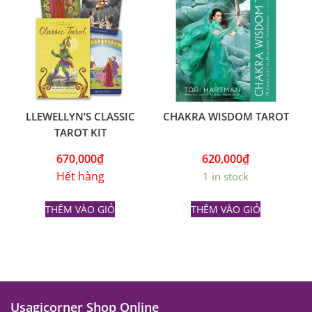
LLEWELLYN’S CLASSIC
CHAKRA WISDOM TAROT
TAROT KIT
670,000
₫
620,000
₫
Hết hàng
1 in stock
THÊM VÀO GIỎ
THÊM VÀO GIỎ
Usagicorner Shop Online