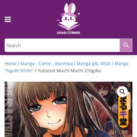
Home
/
Manga - Comic - Manhwa
/
Manga gốc Nhật
/
Manga
"Người Nhớn"
/ Yutousei Muchi Muchi Chigoku