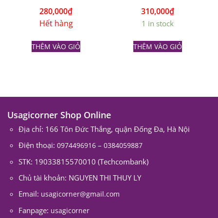
280,000
₫
310,000
₫
Hết hàng
1 in stock
THÊM VÀO GIỎ
THÊM VÀO GIỎ
Usagicorner Shop Online
Địa chỉ: 166 Tôn Đức Thắng, quận Đống Đa, Hà Nội
Điện thoại:
–
0974496916
0384059887
STK: 19033815570010 (Techcombank)
Chủ tài khoản: NGUYEN THI THUY LY
Email:
usagicorner@gmail.com
Fanpage:
usagicorner