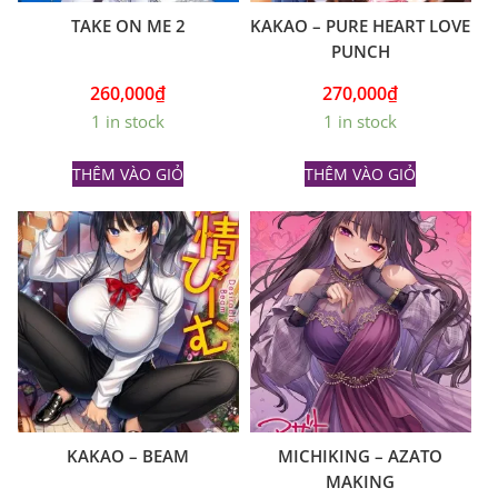
TAKE ON ME 2
KAKAO – PURE HEART LOVE
PUNCH
260,000
₫
270,000
₫
1 in stock
1 in stock
THÊM VÀO GIỎ
THÊM VÀO GIỎ
KAKAO – BEAM
MICHIKING – AZATO
MAKING