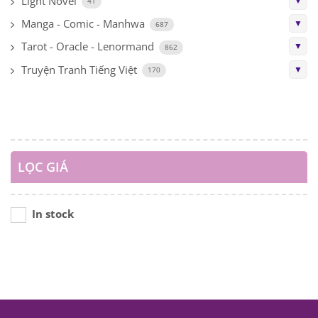
Light Novel
▼
41
Manga - Comic - Manhwa
▼
687
Tarot - Oracle - Lenormand
▼
862
Truyện Tranh Tiếng Việt
▼
170
LỌC GIÁ
In stock