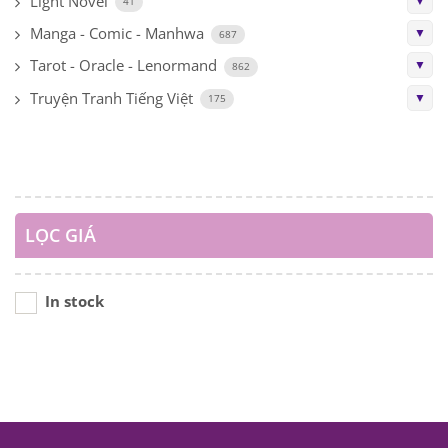
Light Novel
▼
41
Manga - Comic - Manhwa
▼
687
Tarot - Oracle - Lenormand
▼
862
Truyện Tranh Tiếng Việt
▼
175
LỌC GIÁ
In stock