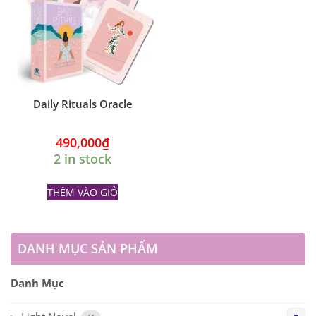
Daily Rituals Oracle
490,000
₫
2 in stock
THÊM VÀO GIỎ
DANH MỤC SẢN PHẨM
Danh Mục