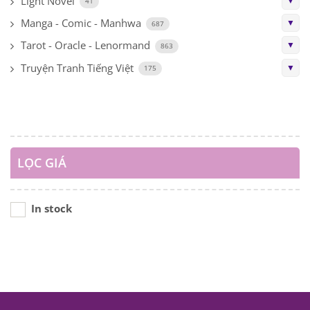
Light Novel
▼
41
Manga - Comic - Manhwa
▼
687
Tarot - Oracle - Lenormand
▼
863
Truyện Tranh Tiếng Việt
▼
175
LỌC GIÁ
In stock