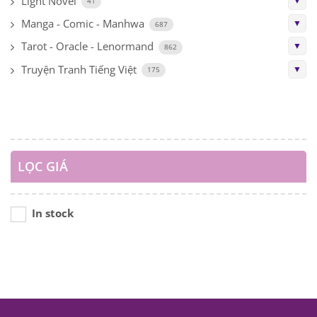
Light Novel
▼
41
Manga - Comic - Manhwa
▼
687
Tarot - Oracle - Lenormand
▼
862
Truyện Tranh Tiếng Việt
▼
175
LỌC GIÁ
In stock