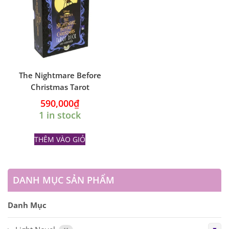
The Nightmare Before
Christmas Tarot
590,000
₫
1 in stock
THÊM VÀO GIỎ
DANH MỤC SẢN PHẨM
Danh Mục