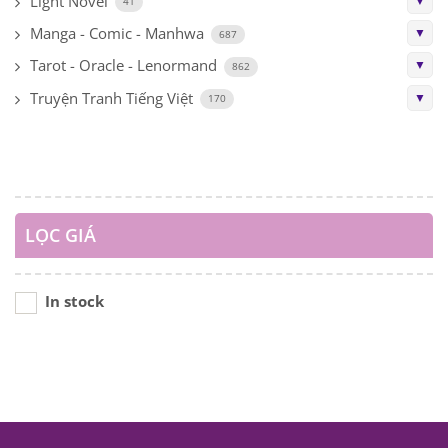
Light Novel
▼
41
Manga - Comic - Manhwa
▼
687
Tarot - Oracle - Lenormand
▼
862
Truyện Tranh Tiếng Việt
▼
170
LỌC GIÁ
In stock