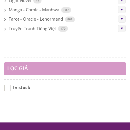
Light Novel
▼
41
Manga - Comic - Manhwa
▼
687
Tarot - Oracle - Lenormand
▼
862
Truyện Tranh Tiếng Việt
▼
170
LỌC GIÁ
In stock