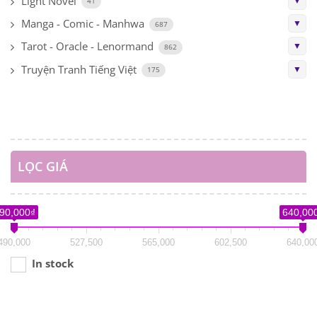
Light Novel
▼
41
Manga - Comic - Manhwa
▼
687
Tarot - Oracle - Lenormand
▼
862
Truyện Tranh Tiếng Việt
▼
175
LỌC GIÁ
90,000₫
640,00
490,000
527,500
565,000
602,500
640,00
In stock