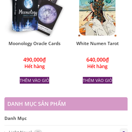
Moonology Oracle Cards
White Numen Tarot
490,000
₫
640,000
₫
Hết hàng
Hết hàng
THÊM VÀO GIỎ
THÊM VÀO GIỎ
DANH MỤC SẢN PHẨM
Danh Mục