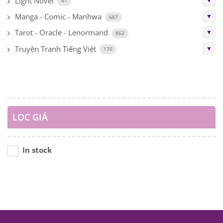
Light Novel
▼
41
Manga - Comic - Manhwa
▼
687
Tarot - Oracle - Lenormand
▼
862
Truyện Tranh Tiếng Việt
▼
170
LỌC GIÁ
In stock