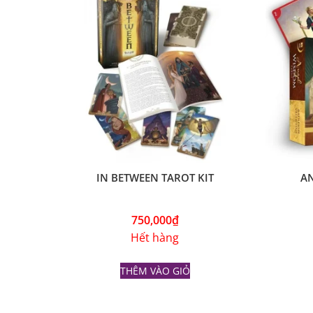
IN BETWEEN TAROT KIT
A
750,000
₫
Hết hàng
THÊM VÀO GIỎ