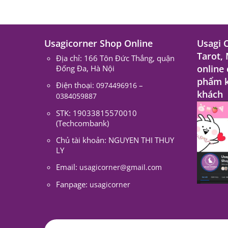
Usagicorner Shop Online
Usagi 
Tarot,
Địa chỉ: 166 Tôn Đức Thắng, quận
online
Đống Đa, Hà Nội
phẩm k
Điện thoại:
–
0974496916
khách
0384059887
STK: 19033815570010
(Techcombank)
Chủ tài khoản: NGUYEN THI THUY
LY
Email:
usagicorner@gmail.com
Fanpage:
usagicorner