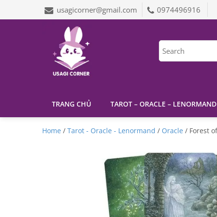
usagicorner@gmail.com
0974496916
TRANG CHỦ
TAROT – ORACLE – LENORMAND
Home
/
Tarot - Oracle - Lenormand
/
Oracle
/ Forest 