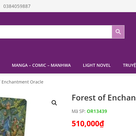
0384059887
MANGA – COMIC – MANHWA
LIGHT NOVEL
TRUYỆ
of Enchantment Oracle
Forest of Encha
Mã SP:
OR13439
510,000
₫