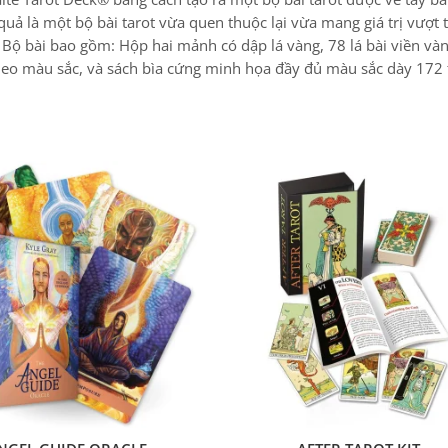
. Bộ bài bao gồm: Hộp hai mảnh có dập lá vàng, 78 lá bài viền và
heo màu sắc, và sách bìa cứng minh họa đầy đủ màu sắc dày 172 
NGEL GUIDE ORACLE
AFTER TAROT KIT