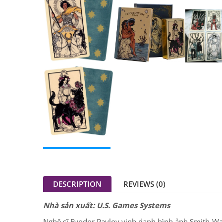
DESCRIPTION
REVIEWS (0)
Nhà sản xuất: U.S. Games Systems
Nghệ sĩ Fyodor Pavlov vinh danh hình ảnh Smith-Wa
nghiệm cá nhân về đồng tính và chuyển giới. Thành q