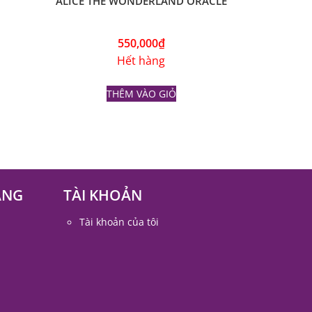
550,000
₫
Hết hàng
THÊM VÀO GIỎ
ÀNG
TÀI KHOẢN
Tài khoản của tôi
rot