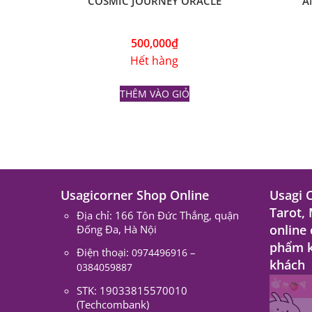
500,000
₫
Hết hàng
THÊM VÀO GIỎ
Usagicorner Shop Online
Usagi 
Tarot,
Địa chỉ: 166 Tôn Đức Thắng, quận
online
Đống Đa, Hà Nội
phẩm k
Điện thoại:
–
0974496916
khách
0384059887
STK: 19033815570010
(Techcombank)
Chủ tài khoản: NGUYEN THI THUY