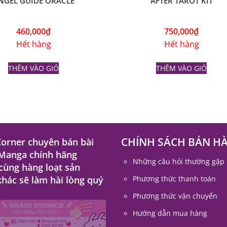
460,000
₫
750,000
₫
Hết hàng
Hết hàng
THÊM VÀO GIỎ
THÊM VÀO GIỎ
CHÍNH SÁCH BÁN H
Corner chuyên bán bài
 Manga chính hãng
Những câu hỏi thường gặp
 cùng hàng loạt sản
hác sẽ làm hài lòng quý
Phương thức thanh toán
Phương thức vận chuyển
Hướng dẫn mua hàng
Chính sách bảo hành bài ta