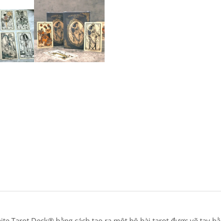
ite Tarot Deck® bằng cách tạo ra một bộ bài tarot được vẽ tay 
uả là một bộ bài tarot vừa quen thuộc lại vừa mang giá trị vượt