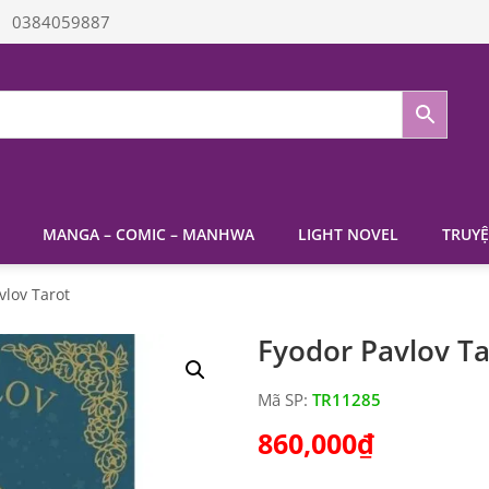
0384059887
MANGA – COMIC – MANHWA
LIGHT NOVEL
TRUYỆ
vlov Tarot
Fyodor Pavlov Ta
Mã SP:
TR11285
860,000
₫