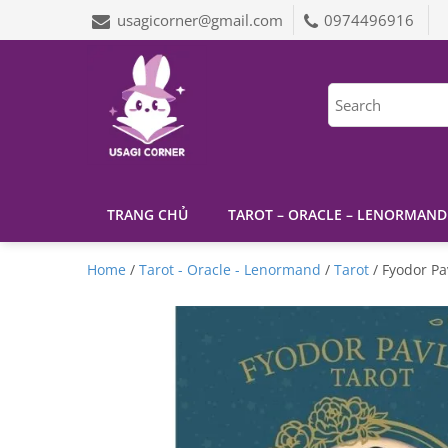
usagicorner@gmail.com
0974496916
TRANG CHỦ
TAROT – ORACLE – LENORMAND
Home
/
Tarot - Oracle - Lenormand
/
Tarot
/ Fyodor Pa