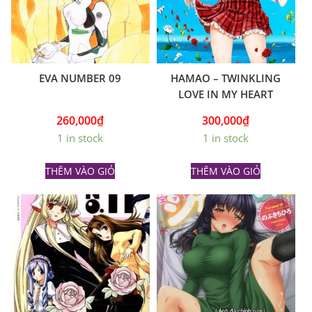
EVA NUMBER 09
HAMAO – TWINKLING
LOVE IN MY HEART
260,000
₫
300,000
₫
1 in stock
1 in stock
THÊM VÀO GIỎ
THÊM VÀO GIỎ