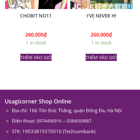
CHOBIT NO11
I’VE NEVER H!
260,000
₫
260,000
₫
1 in stock
1 in stock
THÊM VÀO GIỎ
THÊM VÀO GIỎ
Usagicorner Shop Online
Địa chỉ: 166 Tôn Đức Thắng, quận Đống Đa, Hà Nội
Điện thoại:
–
0974496916
0384059887
STK: 19033815570010 (Techcombank)