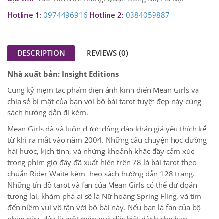
Hotline 1:
0974496916
Hotline 2:
0384059887
DESCRIPTION
REVIEWS (0)
Nhà xuất bản: Insight Editions
Cùng kỷ niệm tác phẩm điện ảnh kinh điển Mean Girls và
chia sẻ bí mật của bạn với bộ bài tarot tuyệt đẹp này cùng
sách hướng dẫn đi kèm.
Mean Girls đã và luôn được đông đảo khán giả yêu thích kể
từ khi ra mắt vào năm 2004. Những câu chuyện học đường
hài hước, kịch tính, và những khoảnh khắc đầy cảm xúc
trong phim giờ đây đã xuất hiện trên 78 lá bài tarot theo
chuẩn Rider Waite kèm theo sách hướng dẫn 128 trang.
Những tín đồ tarot và fan của Mean Girls có thể dự đoán
tương lai, khám phá ai sẽ là Nữ hoàng Spring Fling, và tìm
đến niềm vui vô tận với bộ bài này. Nếu bạn là fan của bộ
phim này, đây là một món quà đặc biệt dành cho bạn.