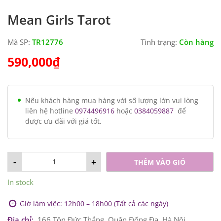
Mean Girls Tarot
Mã SP:
TR12776
Tình trạng:
Còn hàng
590,000
₫
Nếu khách hàng mua hàng với số lượng lớn vui lòng
liên hệ hotline
0974496916
hoặc
0384059887
để
được ưu đãi với giá tốt.
-
+
THÊM VÀO GIỎ
In stock
Giờ làm việc: 12h00 – 18h00 (Tất cả các ngày)
Địa chỉ:
166 Tôn Đức Thắng, Quận Đống Đa, Hà Nội