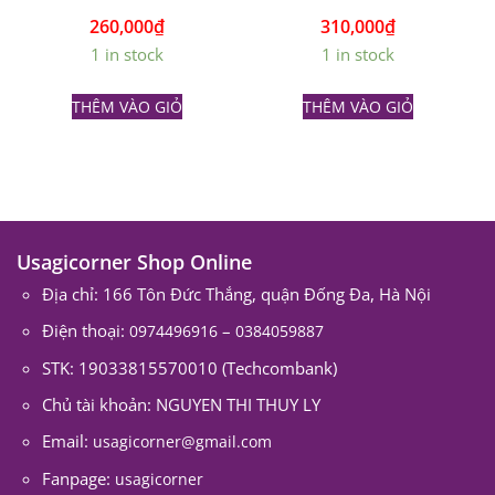
260,000
₫
310,000
₫
1 in stock
1 in stock
THÊM VÀO GIỎ
THÊM VÀO GIỎ
Usagicorner Shop Online
Địa chỉ: 166 Tôn Đức Thắng, quận Đống Đa, Hà Nội
Điện thoại:
–
0974496916
0384059887
STK: 19033815570010 (Techcombank)
Chủ tài khoản: NGUYEN THI THUY LY
Email:
usagicorner@gmail.com
Fanpage:
usagicorner