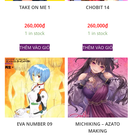
TAKE ON ME 1
CHOBIT 14
260,000
₫
260,000
₫
1 in stock
1 in stock
THÊM VÀO GIỎ
THÊM VÀO GIỎ
EVA NUMBER 09
MICHIKING – AZATO
MAKING