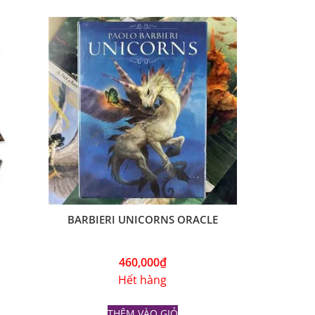
BARBIERI UNICORNS ORACLE
460,000
₫
Hết hàng
THÊM VÀO GIỎ