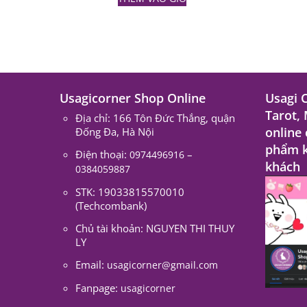
Usagicorner Shop Online
Usagi 
Tarot,
Địa chỉ: 166 Tôn Đức Thắng, quận
online
Đống Đa, Hà Nội
phẩm k
Điện thoại:
–
0974496916
khách
0384059887
STK: 19033815570010
(Techcombank)
Chủ tài khoản: NGUYEN THI THUY
LY
Email:
usagicorner@gmail.com
Fanpage:
usagicorner