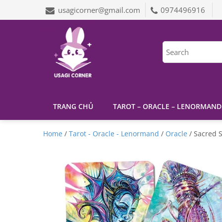
usagicorner@gmail.com
0974496916
TRANG CHỦ
TAROT – ORACLE – LENORMAND
Home
/
Tarot - Oracle - Lenormand
/
Oracle
/ Sacred 