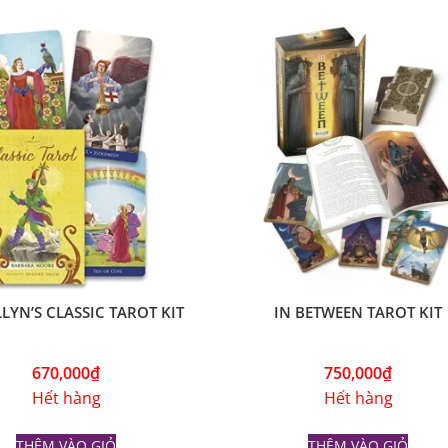
LYN’S CLASSIC TAROT KIT
IN BETWEEN TAROT KIT
670,000
₫
750,000
₫
Hết hàng
Hết hàng
THÊM VÀO GIỎ
THÊM VÀO GIỎ