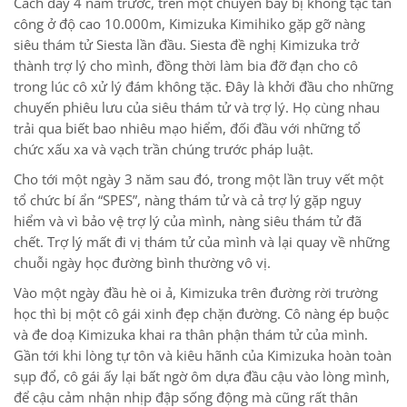
Cách đây 4 năm trước, trên một chuyến bay bị không tặc tấn
công ở độ cao 10.000m, Kimizuka Kimihiko gặp gỡ nàng
siêu thám tử Siesta lần đầu. Siesta đề nghị Kimizuka trở
thành trợ lý cho mình, đồng thời làm bia đỡ đạn cho cô
trong lúc cô xử lý đám không tặc. Đây là khởi đầu cho những
chuyến phiêu lưu của siêu thám tử và trợ lý. Họ cùng nhau
trải qua biết bao nhiêu mạo hiểm, đối đầu với những tổ
chức xấu xa và vạch trần chúng trước pháp luật.
Cho tới một ngày 3 năm sau đó, trong một lần truy vết một
tổ chức bí ẩn “SPES”, nàng thám tử và cả trợ lý gặp nguy
hiểm và vì bảo vệ trợ lý của mình, nàng siêu thám tử đã
chết. Trợ lý mất đi vị thám tử của mình và lại quay về những
chuỗi ngày học đường bình thường vô vị.
Vào một ngày đầu hè oi ả, Kimizuka trên đường rời trường
học thì bị một cô gái xinh đẹp chặn đường. Cô nàng ép buộc
và đe doạ Kimizuka khai ra thân phận thám tử của mình.
Gần tới khi lòng tự tôn và kiêu hãnh của Kimizuka hoàn toàn
sụp đổ, cô gái ấy lại bất ngờ ôm dựa đầu cậu vào lòng mình,
để cậu cảm nhận nhịp đập sống động mà cũng rất thân