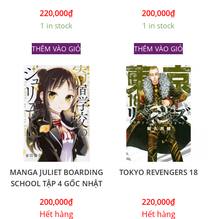
220,000
₫
200,000
₫
1 in stock
1 in stock
THÊM VÀO GIỎ
THÊM VÀO GIỎ
MANGA JULIET BOARDING
TOKYO REVENGERS 18
SCHOOL TẬP 4 GỐC NHẬT
200,000
₫
220,000
₫
Hết hàng
Hết hàng