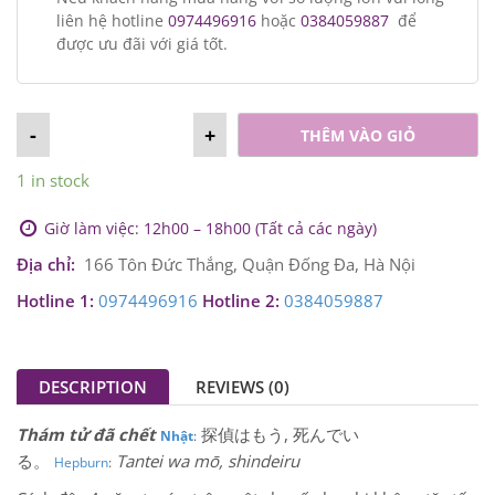
liên hệ hotline
0974496916
hoặc
0384059887
để
được ưu đãi với giá tốt.
-
+
THÊM VÀO GIỎ
1 in stock
Giờ làm việc: 12h00 – 18h00 (Tất cả các ngày)
Địa chỉ:
166 Tôn Đức Thắng, Quận Đống Đa, Hà Nội
Hotline 1:
0974496916
Hotline 2:
0384059887
DESCRIPTION
REVIEWS (0)
Thám tử đã chết
探偵はもう, 死んでい
Nhật
:
る。
Tantei wa mō, shindeiru
Hepburn
: