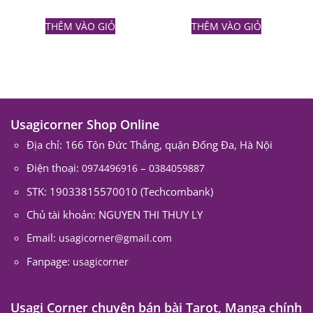
THÊM VÀO GIỎ
THÊM VÀO GIỎ
Usagicorner Shop Online
Địa chỉ: 166 Tôn Đức Thắng, quận Đống Đa, Hà Nội
Điện thoại:
–
0974496916
0384059887
STK: 19033815570010 (Techcombank)
Chủ tài khoản: NGUYEN THI THUY LY
Email:
usagicorner@gmail.com
Fanpage:
usagicorner
Usagi Corner chuyên bán bài Tarot, Manga chính