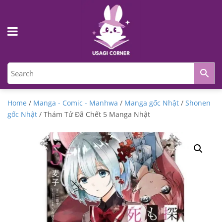
Home
/
Manga - Comic - Manhwa
/
Manga gốc Nhật
/
Shonen
gốc Nhật
/ Thám Tử Đã Chết 5 Manga Nhật