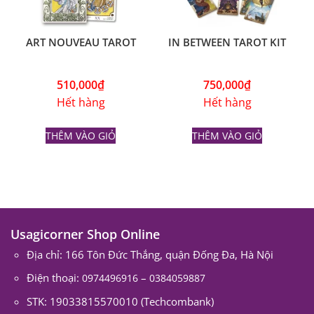
ART NOUVEAU TAROT
IN BETWEEN TAROT KIT
510,000
₫
750,000
₫
Hết hàng
Hết hàng
THÊM VÀO GIỎ
THÊM VÀO GIỎ
Usagicorner Shop Online
Địa chỉ: 166 Tôn Đức Thắng, quận Đống Đa, Hà Nội
Điện thoại:
–
0974496916
0384059887
STK: 19033815570010 (Techcombank)