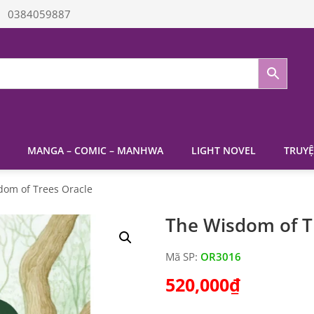
0384059887
MANGA – COMIC – MANHWA
LIGHT NOVEL
TRUYỆ
dom of Trees Oracle
The Wisdom of T
Mã SP:
OR3016
520,000
₫