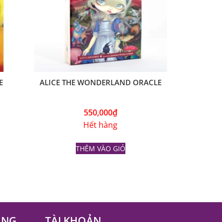
E
ALICE THE WONDERLAND ORACLE
550,000
₫
Hết hàng
THÊM VÀO GIỎ
ÀNG
TÀI KHOẢN