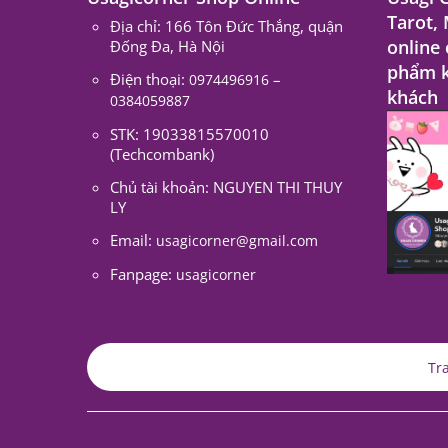
Tarot,
Địa chỉ: 166 Tôn Đức Thắng, quận
online
Đống Đa, Hà Nội
phẩm k
Điện thoại:
–
0974496916
khách
0384059887
STK: 19033815570010
(Techcombank)
Chủ tài khoản: NGUYEN THI THUY
LY
Email:
usagicorner@gmail.com
Fanpage:
usagicorner
Tr