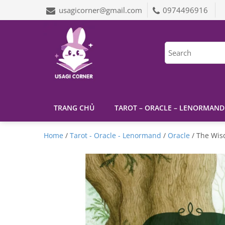
usagicorner@gmail.com
0974496916
TRANG CHỦ
TAROT – ORACLE – LENORMAND
Home
/
Tarot - Oracle - Lenormand
/
Oracle
/ The Wis