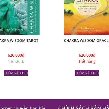
AKRA WISDOM TAROT
CHAKRA WISDOM ORACL
620,000
₫
620,000
₫
Hết hàng
1 in stock
THÊM VÀO GIỎ
THÊM VÀO GIỎ
CHÍNH SÁCH BÁN H
Corner chuyên bán bài