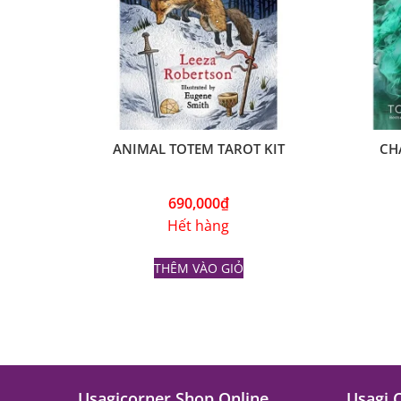
ANIMAL TOTEM TAROT KIT
CH
690,000
₫
Hết hàng
THÊM VÀO GIỎ
Usagicorner Shop Online
Usagi 