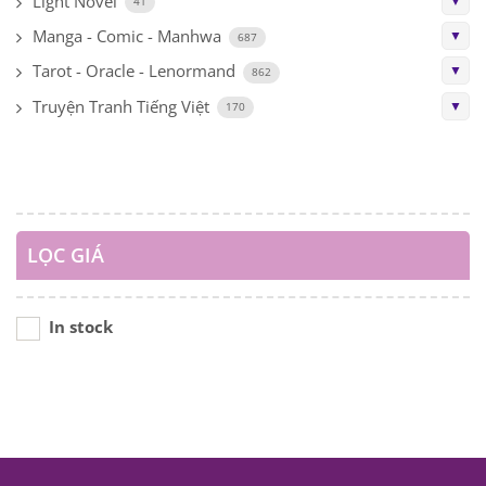
Light Novel
▼
41
Manga - Comic - Manhwa
▼
687
Tarot - Oracle - Lenormand
▼
862
Truyện Tranh Tiếng Việt
▼
170
LỌC GIÁ
In stock